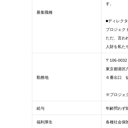
す。
募集職種
■ディレク
プロジェク
ただ、言わ
人財を私た
〒106-0032
東京都港区六
勤務地
６番出口 
※プロジェ
給与
年齢問わず
福利厚生
各種社会保