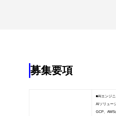
募集要項
■AIエンジ
AIソリュ
GCP、A